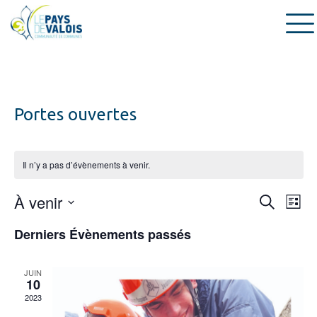
Portes ouvertes
Il n’y a pas d’évènements à venir.
Recherche
À venir
Navig
Recherch
Liste
et
de
Sélectionnez
navigation
vues
Derniers Évènements passés
une
de
Évèn
date.
vues
Évènemen
JUIN
10
2023