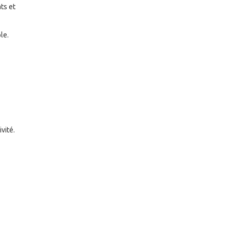
ts et
le.
vité.