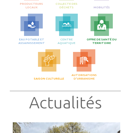
PRODUCTEURS
COLLECTE DES
LOCAUX
DÉCHETS
MOBILITÉS
EAU POTABLE ET
CENTRE
OFFRE DE SANTÉ DU
ASSAINISSEMENT
AQUATIQUE
TERRITOIRE
AUTORISATIONS
SAISON CULTURELLE
D'URBANISME
Actualités