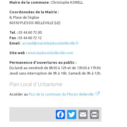
Maire de la commune :
Christophe KORELL
Coordonnées de la Mairie :
8, Place de l'église
60330 PLESSIS-BELLEVILLE (LE)
Tel. :
03 44 60 72 00
Fax :
03 44 60 72 12
Email
:
accueil@mairieleplessisbelleville.fr
Site web :
www.leplessisbelleville.com
Permanence d'ouvertures au public :
Du lundi au vendredi de 8h30 à 12h et de 13h30 à 17h30.
Jeudi sans interruption de 9h à 16h. Samedi de 9h à 12h.
Plan Local d'Urbanisme
Accéder au
PLU de la commune du Plessis-Belleville
Facebook
Twitter
Email
Print