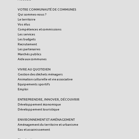
VOTRE COMMUNAUTÉ DE COMMUNES
Qui sommes-nous ?
Le territoire
Vos élus
Compétences et commissions
Les services
Les budgets
Recrutement
Les partenaires
Marchés publics
Aide aux communes
VIVRE AU QUOTIDIEN
Gestion des déchets ménagers
Animation culturelle et vie associative
Equipements sportifs
Emploi
ENTREPRENDRE, INNOVER, DÉCOUVRIR
Développement économique
Développement touristique
ENVIRONNEMENT ET AMÉNAGEMENT
Aménagement du territoire et urbanisme
Eau et assainissement