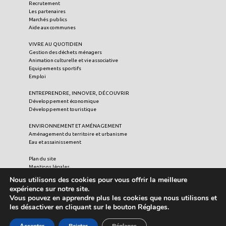
Recrutement
Les partenaires
Marchés publics
Aide aux communes
VIVRE AU QUOTIDIEN
Gestion des déchets ménagers
Animation culturelle et vie associative
Equipements sportifs
Emploi
ENTREPRENDRE, INNOVER, DÉCOUVRIR
Développement économique
Développement touristique
ENVIRONNEMENT ET AMÉNAGEMENT
Aménagement du territoire et urbanisme
Eau et assainissement
Plan du site
Mentions légales
Crédits
Nous utilisons des cookies pour vous offrir la meilleure
Liens utiles
expérience sur notre site.
Vous pouvez en apprendre plus les cookies que nous utilisons et
les désactiver en cliquant sur le bouton Réglages.
© 2021 Communauté de Communes du Pays de Valois - Tous
droits réservés.