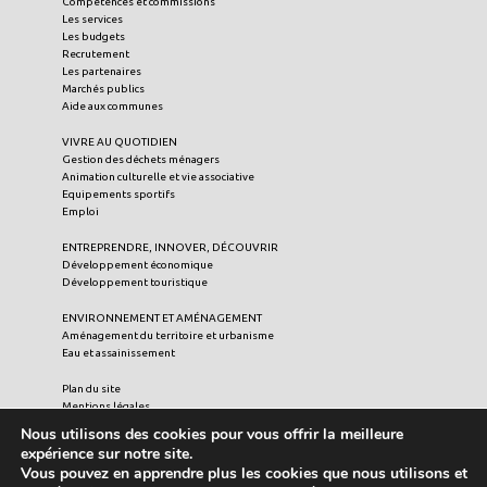
Compétences et commissions
Les services
Les budgets
Recrutement
Les partenaires
Marchés publics
Aide aux communes
VIVRE AU QUOTIDIEN
Gestion des déchets ménagers
Animation culturelle et vie associative
Equipements sportifs
Emploi
ENTREPRENDRE, INNOVER, DÉCOUVRIR
Développement économique
Développement touristique
ENVIRONNEMENT ET AMÉNAGEMENT
Aménagement du territoire et urbanisme
Eau et assainissement
Plan du site
Mentions légales
Crédits
Nous utilisons des cookies pour vous offrir la meilleure
Liens utiles
expérience sur notre site.
Vous pouvez en apprendre plus les cookies que nous utilisons et