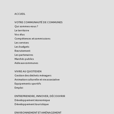
ACCUEIL
VOTRE COMMUNAUTÉ DE COMMUNES
Qui sommes-nous ?
Le territoire
Vos élus
Compétences et commissions
Les services
Les budgets
Recrutement
Les partenaires
Marchés publics
Aide aux communes
VIVRE AU QUOTIDIEN
Gestion des déchets ménagers
Animation culturelle et vie associative
Equipements sportifs
Emploi
ENTREPRENDRE, INNOVER, DÉCOUVRIR
Développement économique
Développement touristique
ENVIRONNEMENT ET AMÉNAGEMENT