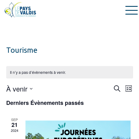
Tourisme
Il n’y a pas d’évènements à venir.
Recherche
À venir
Navig
Recherch
Liste
et
de
Sélectionnez
navigation
vues
Derniers Évènements passés
une
de
Évèn
date.
vues
Évènemen
SEP
21
2024