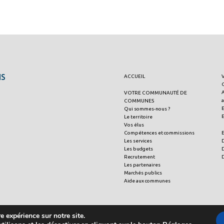
IS
ACCUEIL
A
VOTRE COMMUNAUTÉ DE
a
COMMUNES
Qui sommes-nous ?
Le territoire
Vos élus
Compétences et commissions
Les services
Les budgets
Recrutement
Les partenaires
Marchés publics
Aide aux communes
e expérience sur notre site.
droits réservés.