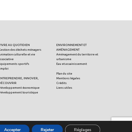
VIVRE AU QUOTIDIEN
ENVIRONNEMENT ET
Gestion des déchets ménagers
AMÉNAGEMENT
nimation culturelle et vie
Aménagement du territoire et
ssociative
urbanisme
Equipements sportifs
Eau et assainissement
Emploi
Plan du site
ENTREPRENDRE, INNOVER,
Mentions légales
DÉCOUVRIR
Crédits
Développement économique
Liens utiles
Développement touristique
Accepter
Rejeter
Réglages