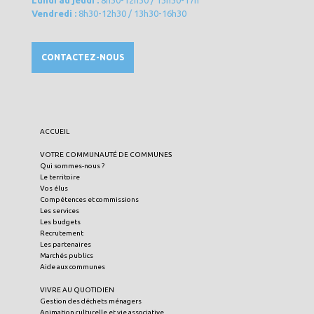
Lundi au jeudi :
8h30-12h30 / 13h30-17h
Vendredi :
8h30-12h30 / 13h30-16h30
CONTACTEZ-NOUS
ACCUEIL
VOTRE COMMUNAUTÉ DE COMMUNES
Qui sommes-nous ?
Le territoire
Vos élus
Compétences et commissions
Les services
Les budgets
Recrutement
Les partenaires
Marchés publics
Aide aux communes
VIVRE AU QUOTIDIEN
Gestion des déchets ménagers
Animation culturelle et vie associative