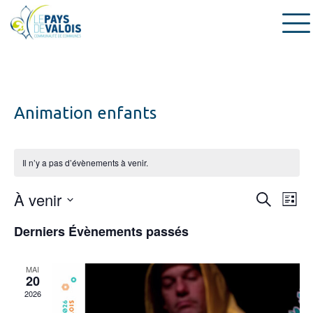
Animation enfants
Il n’y a pas d’évènements à venir.
Recherche
À venir
Navig
Recherch
Liste
et
de
Sélectionnez
navigation
vues
Derniers Évènements passés
une
de
Évèn
date.
vues
Évènemen
MAI
20
2026