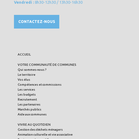
Vendredi :
8h30-12h30 / 13h30-16h30
CONTACTEZ-NOUS
ACCUEIL
VOTRE COMMUNAUTÉ DE COMMUNES
Qui sommes-nous ?
Le territoire
Vos élus
Compétences et commissions
Les services
Les budgets
Recrutement
Les partenaires
Marchés publics
Aide aux communes
VIVRE AU QUOTIDIEN
Gestion des déchets ménagers
Animation culturelle et vie associative