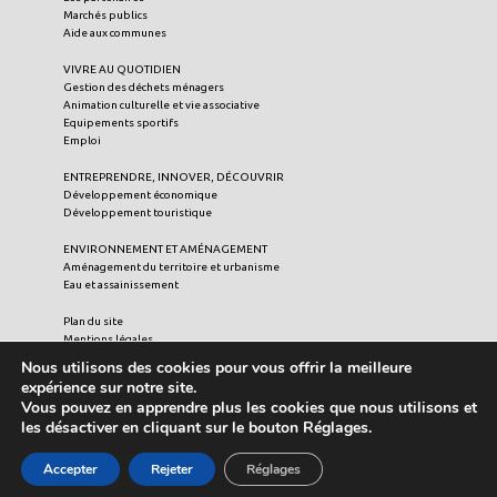
Marchés publics
Aide aux communes
VIVRE AU QUOTIDIEN
Gestion des déchets ménagers
Animation culturelle et vie associative
Equipements sportifs
Emploi
ENTREPRENDRE, INNOVER, DÉCOUVRIR
Développement économique
Développement touristique
ENVIRONNEMENT ET AMÉNAGEMENT
Aménagement du territoire et urbanisme
Eau et assainissement
Plan du site
Mentions légales
Crédits
Nous utilisons des cookies pour vous offrir la meilleure
Liens utiles
expérience sur notre site.
Vous pouvez en apprendre plus les cookies que nous utilisons et
les désactiver en cliquant sur le bouton Réglages.
© 2021 Communauté de Communes du Pays de Valois - Tous
droits réservés.
Accepter
Rejeter
Réglages