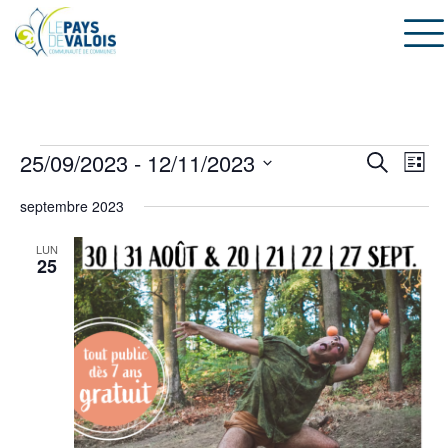
Évènements
Recherche
25/09/2023
 - 
12/11/2023
Navig
Recherch
Liste
et
de
Sélectionnez
navigation
vues
septembre 2023
une
de
Évèn
date.
vues
LUN
Évènemen
25