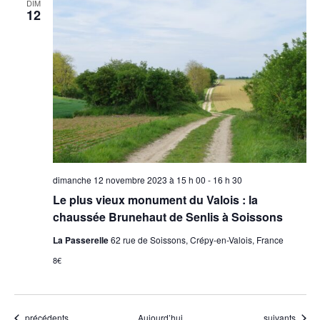
DIM
12
dimanche 12 novembre 2023 à 15 h 00
-
16 h 30
Le plus vieux monument du Valois : la
chaussée Brunehaut de Senlis à Soissons
La Passerelle
62 rue de Soissons, Crépy-en-Valois, France
8€
Évènements
Évènements
précédents
Aujourd’hui
suivants