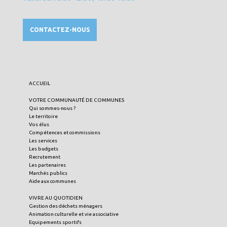
CONTACTEZ-NOUS
ACCUEIL
VOTRE COMMUNAUTÉ DE COMMUNES
Qui sommes-nous ?
Le territoire
Vos élus
Compétences et commissions
Les services
Les budgets
Recrutement
Les partenaires
Marchés publics
Aide aux communes
VIVRE AU QUOTIDIEN
Gestion des déchets ménagers
Animation culturelle et vie associative
Equipements sportifs