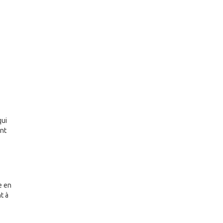
e
qui
ant
e en
t à