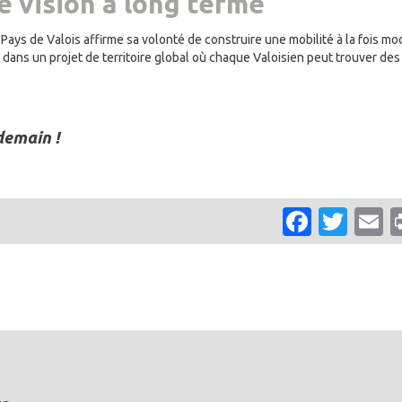
e vision à long terme
s de Valois affirme sa volonté de construire une mobilité à la fois m
dans un projet de territoire global où chaque Valoisien peut trouver des
demain !
Faceb
Twit
E