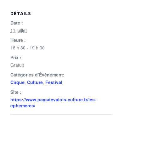
DÉTAILS
Date :
11 juillet
Heure :
18 h 30 - 19 h 00
Prix :
Gratuit
Catégories d’Évènement:
Cirque
,
Culture
,
Festival
Site :
https://www.paysdevalois-culture.fr/les-
ephemeres/