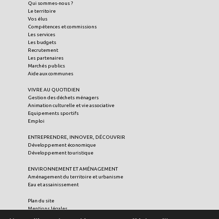
Qui sommes-nous ?
Le territoire
Vos élus
Compétences et commissions
Les services
Les budgets
Recrutement
Les partenaires
Marchés publics
Aide aux communes
VIVRE AU QUOTIDIEN
Gestion des déchets ménagers
Animation culturelle et vie associative
Equipements sportifs
Emploi
ENTREPRENDRE, INNOVER, DÉCOUVRIR
Développement économique
Développement touristique
ENVIRONNEMENT ET AMÉNAGEMENT
Aménagement du territoire et urbanisme
Eau et assainissement
Plan du site
Mentions légales
Crédits